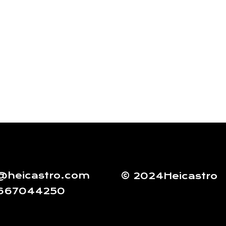
@heicastro.com
© 2024Heicastro
 667044250